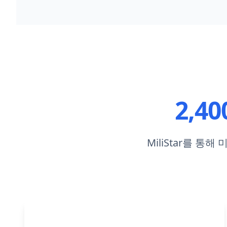
2,40
MiliStar를 