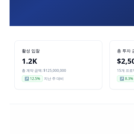
활성 입찰
총 투자 
1.2K
$2,5
총 계약 금액: $125,000,000
15개 프로
↗
12.5
%
지난 주 대비
↗
8.3
%